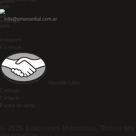
info@emanantial.com.ar
Instagram
Facebook
Mercado Libre
Catálogo
Contacto
Puntos de venta
© 2026 Ediciones Manantial. Todos los
reservados