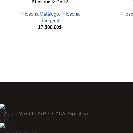
Filosofía & Co 13
Filosofía,Catálogo
,
Filosofía
Filoso
Taugenit
17.500,00
$
Av. de Mayo 1365 PB, CABA, Argentina
541143837350