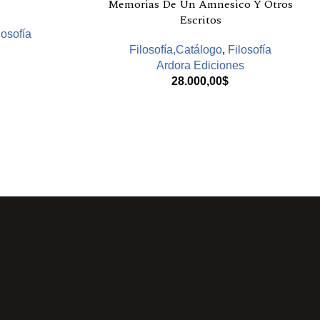
Memorias De Un Amnesico Y Otros
Escritos
losofía
Filosofía,Catálogo
,
Filosofía
Ardora Ediciones
28.000,00
$