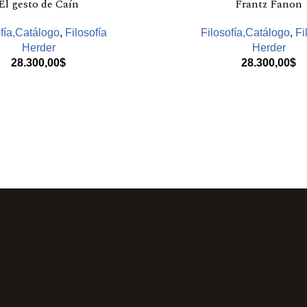
El gesto de Caín
Frantz Fanon
fía,Catálogo
,
Filosofía
Filosofía,Catálogo
,
Fi
Herder
Herder
28.300,00
$
28.300,00
$