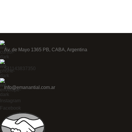
Av. de Mayo 1365 PB, CABA, Argentina
541143837350
info@emanantial.com.ar
Instagram
Facebook