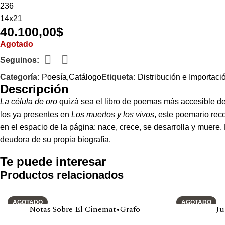
236
14x21
40.100,00
$
Agotado
Seguinos:
Categoría:
Poesía,Catálogo
Etiqueta:
Distribución e Importaci
Descripción
La célula de oro
quizá sea el libro de poemas más accesible d
los ya presentes en
Los muertos y los vivos
, este poemario reco
en el espacio de la página: nace, crece, se desarrolla y muere
deudora de su propia biografía.
Te puede interesar
Productos relacionados
AGOTADO
AGOTADO
Notas Sobre El Cinemat•Grafo
Ju