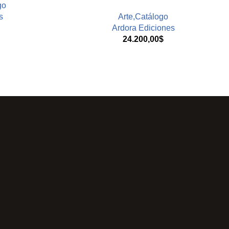
go
s
Arte,Catálogo
Ardora Ediciones
24.200,00
$