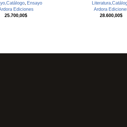
yo,Catálogo
,
Ensayo
Literatura,Catálo
Ardora Ediciones
Ardora Edicione
25.700,00
$
28.600,00
$