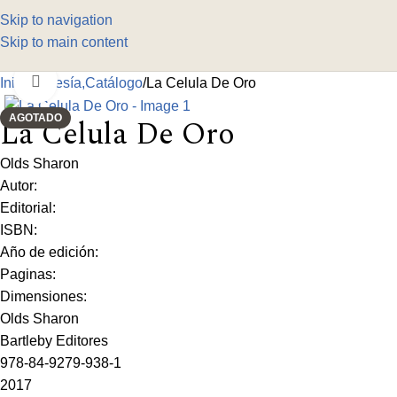
Skip to navigation
Skip to main content
Click to enlarge
Inicio
Poesía,Catálogo
La Celula De Oro
AGOTADO
La Celula De Oro
Olds Sharon
Autor:
Editorial:
ISBN:
Año de edición:
Paginas:
Dimensiones:
Olds Sharon
Bartleby Editores
978-84-9279-938-1
2017