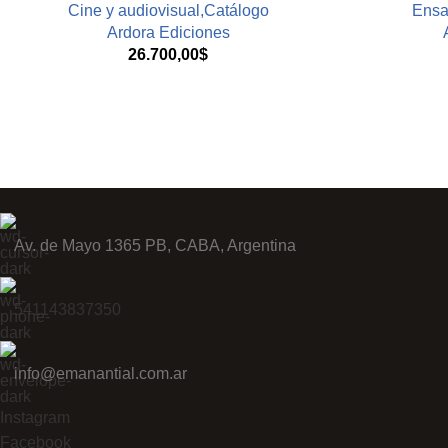
Cine y audiovisual,Catálogo
Ensa
Ardora Ediciones
26.700,00
$
Av. de Mayo 1365 PB, CABA, Argentina
541143837350
info@emanantial.com.ar
Instagram
Facebook