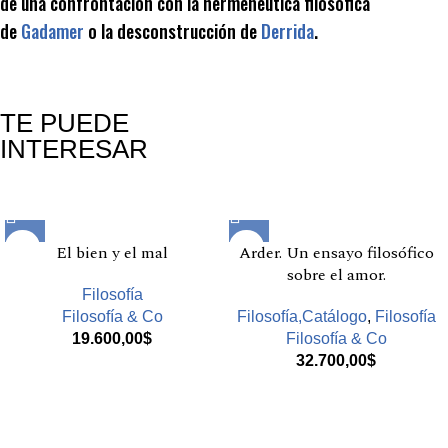
de una confrontación con la hermenéutica filosófica
de
Gadamer
o la desconstrucción de
Derrida
.
TE PUEDE
INTERESAR
Productos relacionados
El bien y el mal
Arder. Un ensayo filosófico
sobre el amor.
Filosofía
Filosofía & Co
Filosofía,Catálogo
,
Filosofía
19.600,00
$
Filosofía & Co
32.700,00
$