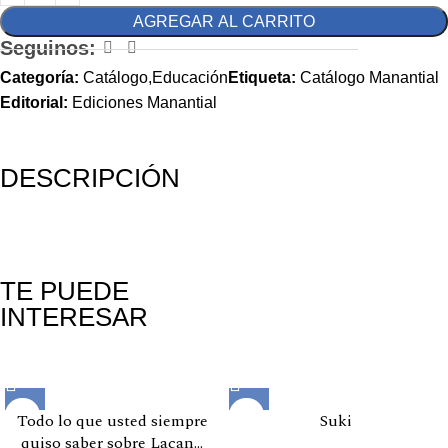
AGREGAR AL CARRITO
Seguinos:
Categoría:
Catálogo,Educación
Etiqueta:
Catálogo Manantial
Editorial:
Ediciones Manantial
DESCRIPCIÓN
TE PUEDE
INTERESAR
Productos relacionados
Todo lo que usted siempre
Suki
quiso saber sobre Lacan…