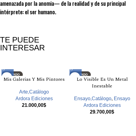
amenazada por la anomia— de la realidad y de su principal
intérprete: el ser humano.
TE PUEDE
INTERESAR
Productos relacionados
AGOTADO
AGOTADO
Mis Galerias Y Mis Pintores
Lo Visible Es Un Metal
Inestable
Arte,Catálogo
Ardora Ediciones
Ensayo,Catálogo
,
Ensayo
21.000,00
$
Ardora Ediciones
29.700,00
$