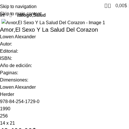
0
0,00
$
Skip to navigation
Skip to main content
Inicio
Catálogo,Salud
Click to enlarge
Amor,El Sexo Y La Salud Del Corazon
Lowen Alexander
Autor:
Editorial:
ISBN:
Año de edición:
Paginas:
Dimensiones:
Lowen Alexander
Herder
978-84-254-1729-0
1990
256
14 x 21