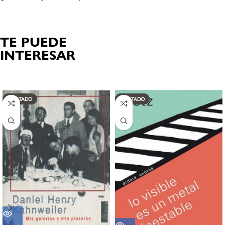
TE PUEDE
INTERESAR
Productos relacionados
AGOTADO
AGOTADO