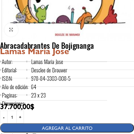
Click to enlarge
Abracadabrantes De Bojignanga
Lamas Maria Jose
Autor:
Lamas Maria Jose
Editorial:
Desclee de Brouwer
ISBN:
978-84-3303-008-5
Año de edición:
64
Paginas:
23 x 23
Dimensiones:
37.700,00
$
AGREGAR AL CARRITO