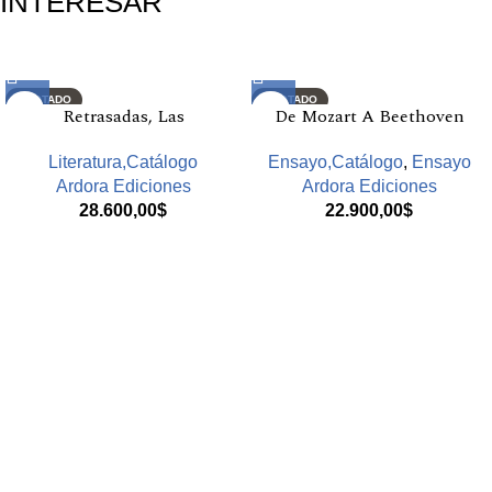
INTERESAR
Productos relacionados
AGOTADO
AGOTADO
Retrasadas, Las
De Mozart A Beethoven
Literatura,Catálogo
Ensayo,Catálogo
,
Ensayo
Ardora Ediciones
Ardora Ediciones
28.600,00
$
22.900,00
$