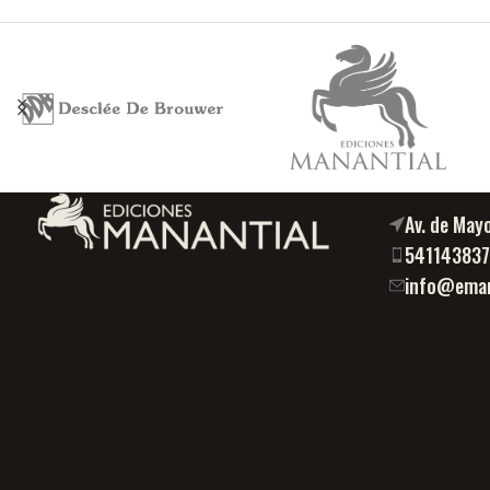
Av. de May
54114383
info@eman