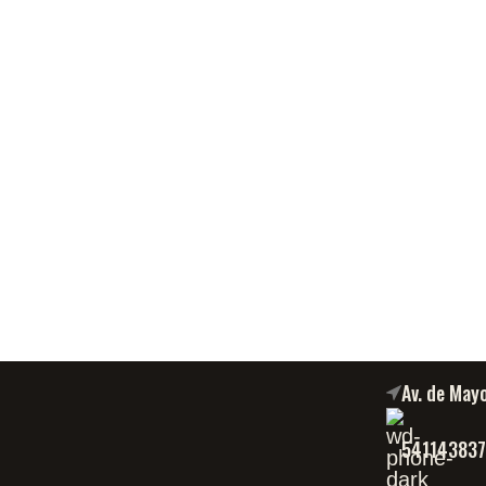
Av. de May
54114383