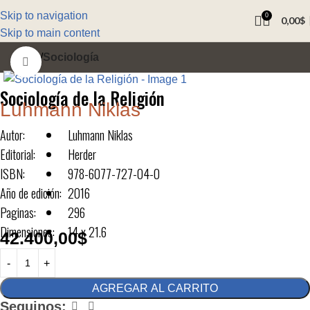
Skip to navigation
0
0,00
$
Skip to main content
Inicio
Sociología
Click to enlarge
Sociología de la Religión
Luhmann Niklas
Autor:
Luhmann Niklas
Editorial:
Herder
ISBN:
978-6077-727-04-0
Año de edición:
2016
Paginas:
296
Dimensiones:
14 x 21.6
42.400,00
$
AGREGAR AL CARRITO
Seguinos: