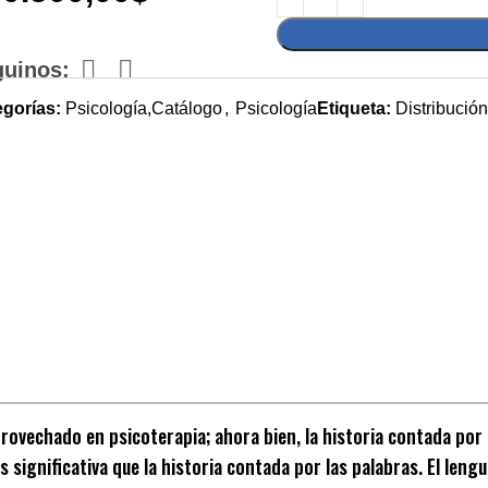
guinos:
egorías:
Psicología,Catálogo
,
Psicología
Etiqueta:
Distribució
rovechado en psicoterapia; ahora bien, la historia contada por l
 significativa que la historia contada por las palabras. El lengu