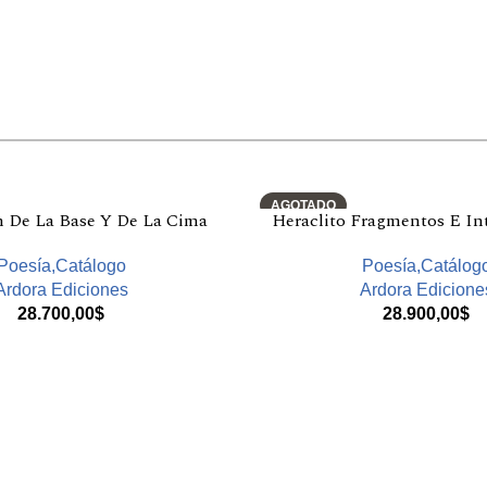
AGOTADO
n De La Base Y De La Cima
Heraclito Fragmentos E In
Poesía,Catálogo
Poesía,Catálog
Ardora Ediciones
Ardora Edicione
28.700,00
$
28.900,00
$