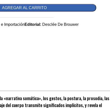
AGREGAR AL CARRITO
n e Importación
Editorial:
Desclée De Brouwer
a «narrativa somática», los gestos, la postura, la prosodia, las
aje del cuerpo transmite significados implícitos, y revela el