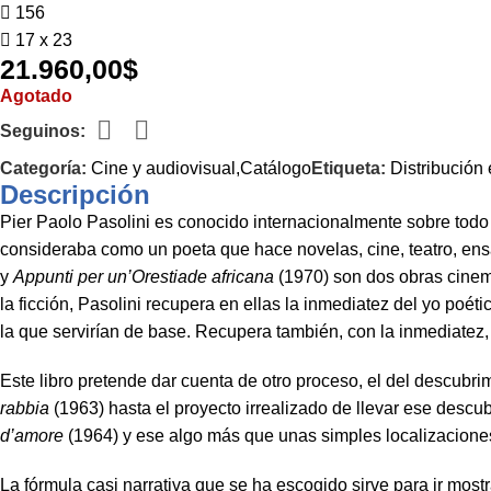
156
17 x 23
21.960,00
$
Agotado
Seguinos:
Categoría:
Cine y audiovisual,Catálogo
Etiqueta:
Distribución
Descripción
Pier Paolo Pasolini es conocido internacionalmente sobre todo 
consideraba como un poeta que hace novelas, cine, teatro, ensa
y
Appunti per un’Orestiade africana
(1970) son dos obras cinema
la ficción, Pasolini recupera en ellas la inmediatez del yo poé
la que servirían de base. Recupera también, con la inmediatez
Este libro pretende dar cuenta de otro proceso, el del descubri
rabbia
(1963) hasta el proyecto irrealizado de llevar ese desc
d’amore
(1964) y ese algo más que unas simples localizacion
La fórmula casi narrativa que se ha escogido sirve para ir most