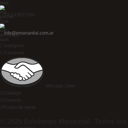
541143837350
info@emanantial.com.ar
Instagram
Facebook
Mercado Libre
Catálogo
Contacto
Puntos de venta
© 2026 Ediciones Manantial. Todos los