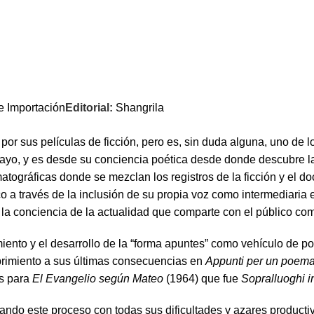
 e Importación
Editorial:
Shangrila
por sus películas de ficción, pero es, sin duda alguna, uno de 
yo, y es desde su conciencia poética desde donde descubre la p
tográficas donde se mezclan los registros de la ficción y el do
tico a través de la inclusión de su propia voz como intermediari
, la conciencia de la actualidad que comparte con el público c
miento y el desarrollo de la “forma apuntes” como vehículo de p
ubrimiento a sus últimas consecuencias en
Appunti per un poema
es para
El Evangelio según Mateo
(1964) que fue
Sopralluoghi i
rando este proceso con todas sus dificultades y azares producti