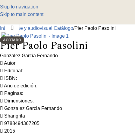
Skip to navigation
Skip to main content
Click to enlarge
Inicio
Cine y audiovisual,Catálogo
Pier Paolo Pasolini
AGOTADO
Pier Paolo Pasolini
Gonzalez Garcia Fernando
Autor:
Editorial:
ISBN:
Año de edición:
Paginas:
Dimensiones:
Gonzalez Garcia Fernando
Shangrila
9788494367205
2015