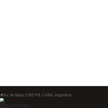
Av. de Mayo 1365 PB, CABA, Argentina
541143837350