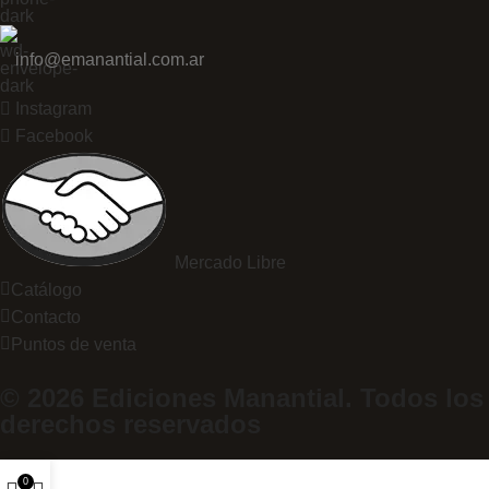
info@emanantial.com.ar
Instagram
Facebook
Mercado Libre
Catálogo
Contacto
Puntos de venta
© 2026 Ediciones Manantial. Todos los
derechos reservados
0