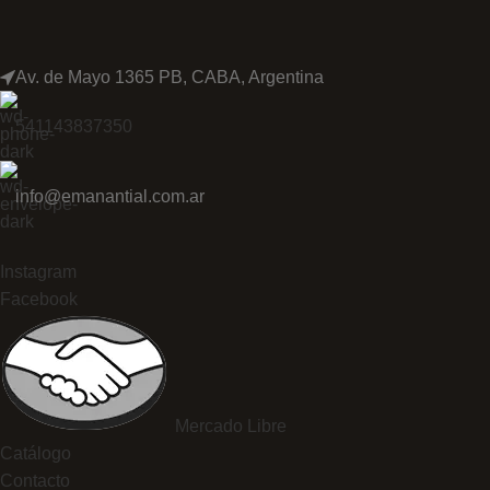
Av. de Mayo 1365 PB, CABA, Argentina
541143837350
info@emanantial.com.ar
Instagram
Facebook
Mercado Libre
Catálogo
Contacto