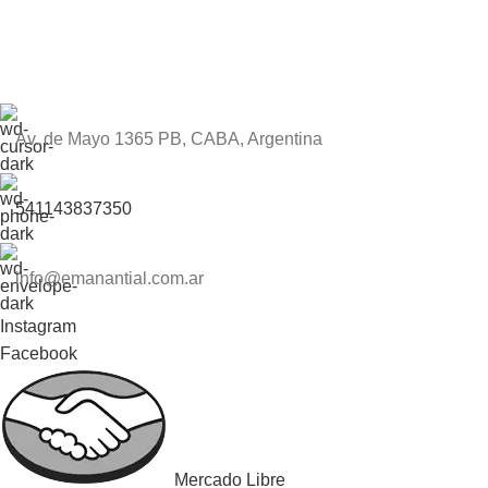
Av. de Mayo 1365 PB, CABA, Argentina
541143837350
info@emanantial.com.ar
Instagram
Facebook
Mercado Libre