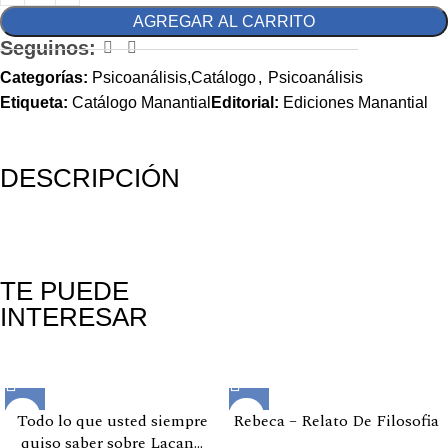
AGREGAR AL CARRITO
Seguinos:
Categorías:
Psicoanálisis,Catálogo
,
Psicoanálisis
Etiqueta:
Catálogo Manantial
Editorial:
Ediciones Manantial
DESCRIPCIÓN
TE PUEDE
INTERESAR
Productos relacionados
Todo lo que usted siempre
Rebeca – Relato De Filosofia
quiso saber sobre Lacan…