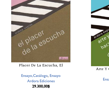
Placer De La Escucha, El
Arte Y 
Ensayo,Catálogo
,
Ensayo
Ens
Ardora Ediciones
29.300,00
$