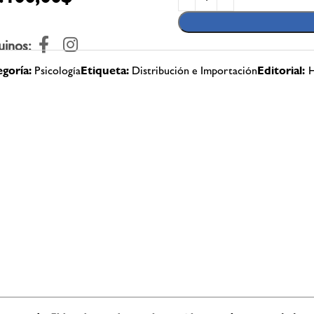
uinos:
goría:
Psicología
Etiqueta:
Distribución e Importación
Editorial: