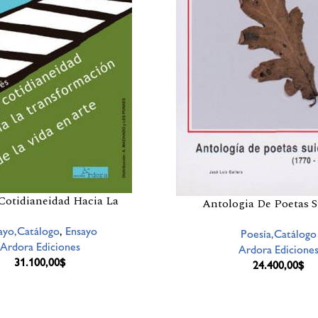
Cotidianeidad Hacia La
Antologia De Poetas S
ayo,Catálogo
,
Ensayo
Poesía,Catálogo
Ardora Ediciones
Ardora Edicione
31.100,00
$
24.400,00
$