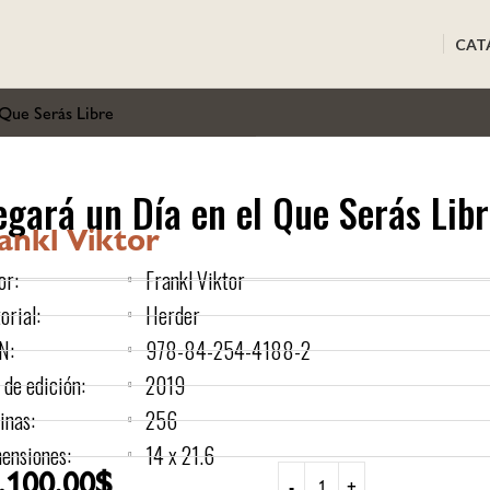
CAT
 Que Serás Libre
egará un Día en el Que Serás Lib
ankl Viktor
or:
Frankl Viktor
orial:
Herder
N:
978-84-254-4188-2
 de edición:
2019
inas:
256
ensiones:
14 x 21.6
.100,00
$