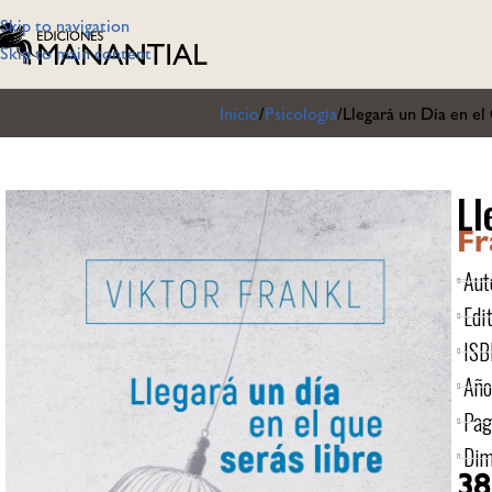
Skip to navigation
Skip to main content
Inicio
Psicología
Llegará un Día en el
Ll
Fr
Aut
Edit
ISB
Año
Pag
Dim
38