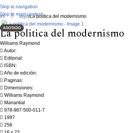
Skip to navigation
Skip to main content
Click to enlarge
Inicio
Ensayo
La politica del modernismo
AGOTADO
La politica del modernismo
Williams Raymond
Autor:
Editorial:
ISBN:
Año de edición:
Paginas:
Dimensiones:
Williams Raymond
Manantial
978-987-500-011-7
1997
256
16 x 23