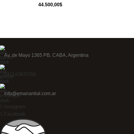
44.500,00
$
Av. de Mayo 1365 PB, CABA, Argentina
541143837350
info@emanantial.com.ar
Instagram
Facebook