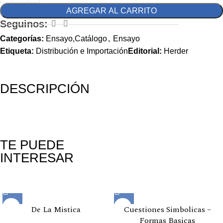
AGREGAR AL CARRITO
Seguinos:
Categorías:
Ensayo,Catálogo
,
Ensayo
Etiqueta:
Distribución e Importación
Editorial:
Herder
DESCRIPCIÓN
TE PUEDE
INTERESAR
Productos relacionados
De La Mistica
Cuestiones Simbolicas –
Formas Basicas