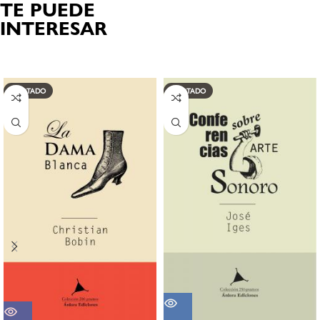
TE PUEDE
INTERESAR
Productos relacionados
AGOTADO
AGOTADO