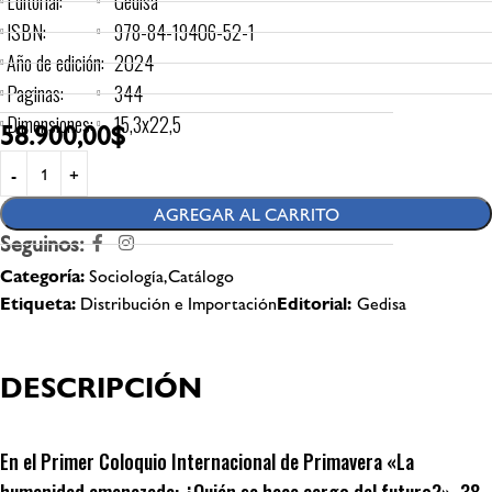
Editorial:
Gedisa
ISBN:
978-84-19406-52-1
Año de edición:
2024
Paginas:
344
Dimensiones:
15,3x22,5
58.900,00
$
AGREGAR AL CARRITO
Seguinos:
Categoría:
Sociología,Catálogo
Etiqueta:
Distribución e Importación
Editorial:
Gedisa
DESCRIPCIÓN
En el Primer Coloquio Internacional de Primavera «La