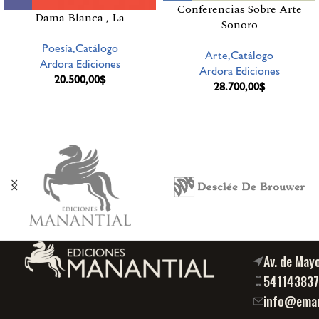
Conferencias Sobre Arte
Dama Blanca , La
Sonoro
Poesía,Catálogo
Arte,Catálogo
Ardora Ediciones
Ardora Ediciones
20.500,00
$
28.700,00
$
Av. de May
54114383
info@eman