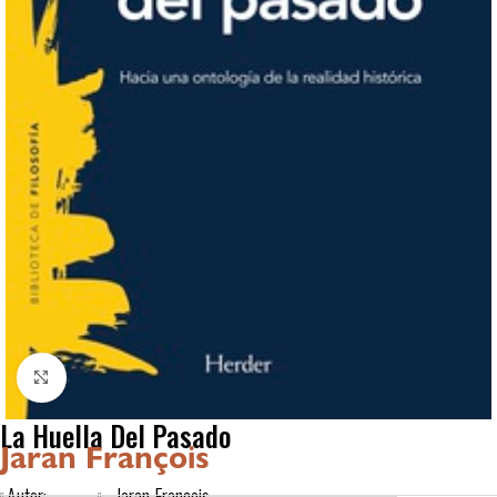
Click to enlarge
La Huella Del Pasado
Jaran François
Autor:
Jaran François