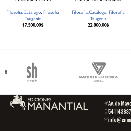
Filosofía,Catálogo
,
Filosofía
Filosofía,Catálogo
,
Filosofía
Taugenit
Taugenit
17.500,00
$
22.800,00
$
Av. de May
54114383
info@eman