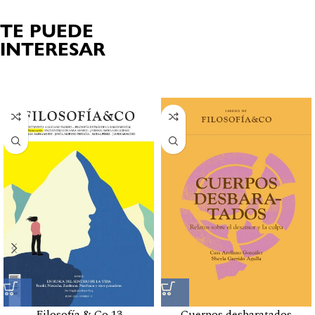
TE PUEDE
INTERESAR
Productos relacionados
Filosofía & Co 13
Cuerpos desbaratados