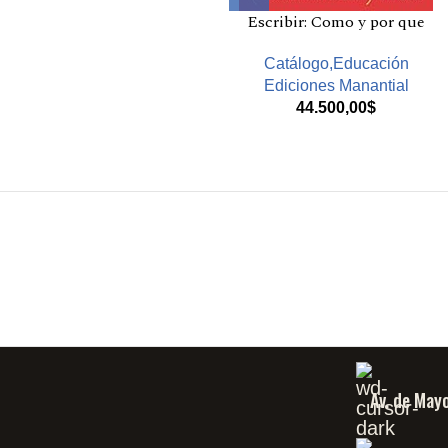
Escribir: Como y por que
Catálogo,Educación
Ediciones Manantial
44.500,00
$
Av. de May