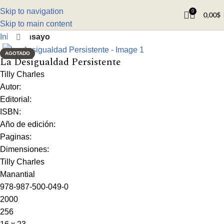
Skip to navigation
0
0,00
$
Skip to main content
Inicio
Ensayo
Click to enlarge
AGOTADO
La Desigualdad Persistente
Tilly Charles
Autor:
Editorial:
ISBN:
Año de edición:
Paginas:
Dimensiones:
Tilly Charles
Manantial
978-987-500-049-0
2000
256