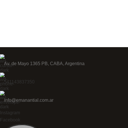
Av. de Mayo 1365 PB, CABA, Argentina
541143837350
info@emanantial.com.ar
Instagram
Facebook