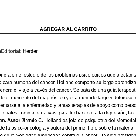
AGREGAR AL CARRITO
n
Editorial:
Herder
nera en el estudio de los problemas psicológicos que afectan t
La cara humana del cáncer, Holland comparte su largo aprendiz
nera el viaje a través del cáncer. Se trata de una guía terapéut
e el momento del diagnóstico y el a menudo largo y doloroso tr
frentarse a la enfermedad y tantas terapias de apoyo como pers
cionales como alternativas, para luchar contra la depresión, la cu
ñan.
Autor
Jimmie C. Holland es jefa de psiquiatría del Memori
de la psico-oncología y autora del primer libro sobre la materia,
nto de la Sociedad Americana contra el Cáncer. Ha sido presid