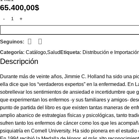
65.400,00
$
Seguinos:
Categoría:
Catálogo,Salud
Etiqueta:
Distribución e Importació
Descripción
Durante más de veinte años, Jimmie C. Holland ha sido una pio
ella dice que los “verdaderos expertos” en la enfermedad. En 
sobrellevar los sentimientos de ansiedad e incertidumbre que ge
que experimentan los enfermos -y sus familiares y amigos- desd
punto de partida del libro es que existen tantas maneras de en
amplio abanico de estrategias físicas y psicológicas, tanto tradi
sufren tanto los enfermos de cáncer como los que les acompa
psiquiatría en Cornell University. Ha sido pionera en el estudio 
En 1994 recibió la Medalla de Honor, el más alto reconocimie