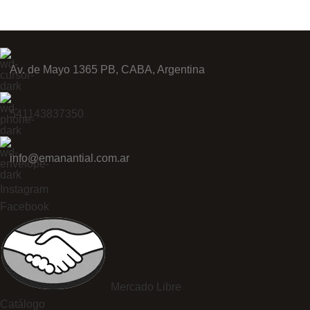
Av. de Mayo 1365 PB, CABA, Argentina
541143837350
info@emanantial.com.ar
Instagram
Facebook
Mercado Libre
Catálogo