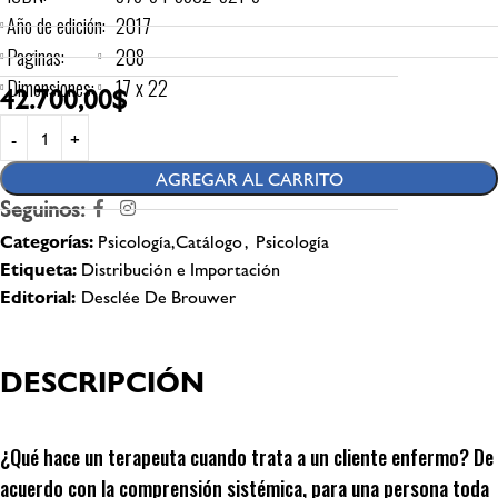
Año de edición:
2017
Paginas:
208
Dimensiones:
17 x 22
42.700,00
$
AGREGAR AL CARRITO
Seguinos:
Categorías:
Psicología,Catálogo
,
Psicología
Etiqueta:
Distribución e Importación
Editorial:
Desclée De Brouwer
DESCRIPCIÓN
¿Qué hace un terapeuta cuando trata a un cliente enfermo? De
acuerdo con la comprensión sistémica, para una persona toda