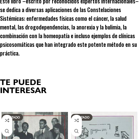
Este libro –escrito por reconocidos expertos internacionales–
se dedica a diversas aplicaciones de las Constelaciones
Sistémicas: enfermedades físicas como el cáncer, la salud
mental, las drogodependencias, la anorexia y la bulimia, la
combinación con la homeopatía e incluso ejemplos de clínicas
psicosomáticas que han integrado este potente método en su
práctica.
TE PUEDE
INTERESAR
Productos relacionados
AGOTADO
AGOTADO