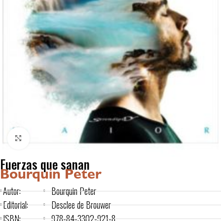
Click to enlarge
Fuerzas que sanan
Bourquin Peter
Autor:
Bourquin Peter
Editorial:
Desclee de Brouwer
ISBN:
978-84-3302-921-8