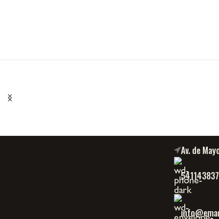
Av. de May
54114383
info@eman