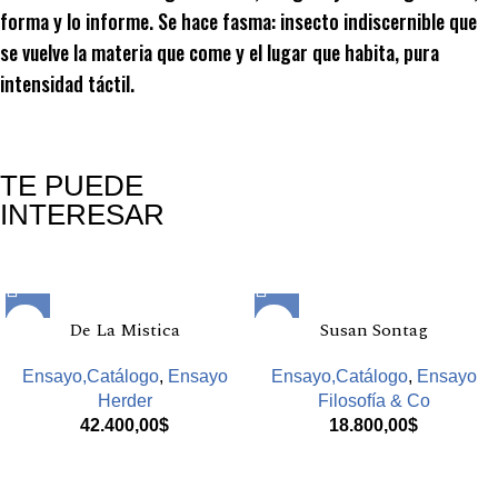
forma y lo informe. Se hace fasma: insecto indiscernible que
se vuelve la materia que come y el lugar que habita, pura
intensidad táctil.
TE PUEDE
INTERESAR
Productos relacionados
De La Mistica
Susan Sontag
Ensayo,Catálogo
,
Ensayo
Ensayo,Catálogo
,
Ensayo
Herder
Filosofía & Co
42.400,00
$
18.800,00
$