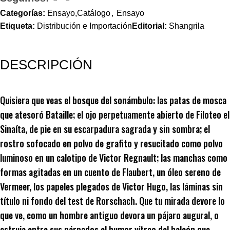
Categorías:
Ensayo,Catálogo
,
Ensayo
Etiqueta:
Distribución e Importación
Editorial:
Shangrila
DESCRIPCIÓN
Quisiera que veas el bosque del sonámbulo: las patas de mosca
que atesoró Bataille; el ojo perpetuamente abierto de Filoteo el
Sinaíta, de pie en su escarpadura sagrada y sin sombra; el
rostro sofocado en polvo de grafito y resucitado como polvo
luminoso en un calotipo de Victor Regnault; las manchas como
formas agitadas en un cuento de Flaubert, un óleo sereno de
Vermeer, los papeles plegados de Victor Hugo, las láminas sin
título ni fondo del test de Rorschach. Que tu mirada devore lo
que ve, como un hombre antiguo devora un pájaro augural, o
estruja entre sus párpados el humor vítreo del halcón que