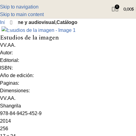
Skip to navigation
0
0,00
$
Skip to main content
Inicio
Cine y audiovisual,Catálogo
Click to enlarge
Estudios de la imagen
VV.AA.
Autor:
Editorial:
ISBN:
Año de edición:
Paginas:
Dimensiones:
VV.AA.
Shangrila
978-84-9425-452-9
2014
256