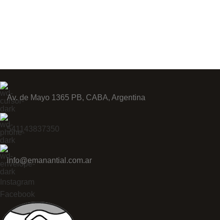
Av. de Mayo 1365 PB, CABA, Argentina
541143837350
info@emanantial.com.ar
Instagram
Facebook