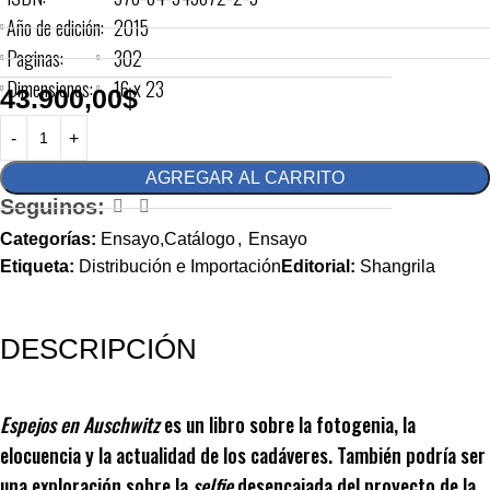
Año de edición:
2015
Paginas:
302
Dimensiones:
16 x 23
43.900,00
$
AGREGAR AL CARRITO
Seguinos:
Categorías:
Ensayo,Catálogo
,
Ensayo
Etiqueta:
Distribución e Importación
Editorial:
Shangrila
DESCRIPCIÓN
Espejos en Auschwitz
es un libro sobre la fotogenia, la
elocuencia y la actualidad de los cadáveres. También podría ser
una exploración sobre la
selfie
desencajada del proyecto de la