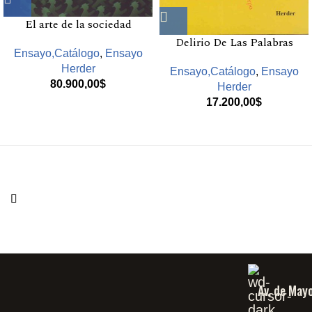
El arte de la sociedad
Delirio De Las Palabras
Ensayo,Catálogo
,
Ensayo
Herder
Ensayo,Catálogo
,
Ensayo
80.900,00
$
Herder
17.200,00
$
Av. de May