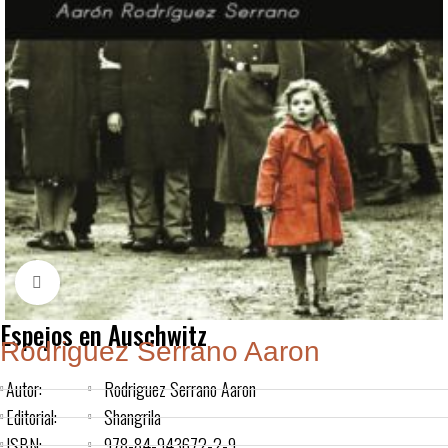
Click to enlarge
Espejos en Auschwitz
Rodriguez Serrano Aaron
Autor:
Rodriguez Serrano Aaron
Editorial:
Shangrila
ISBN:
978-84-943672-2-9