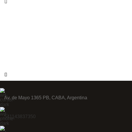
Av. de Mayo 1365 PB, CABA, Argentina
541143837350