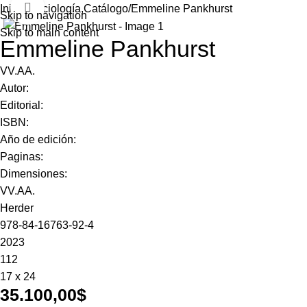
Click to enlarge
Inicio
Sociología,Catálogo
Emmeline Pankhurst
Skip to navigation
Skip to main content
Emmeline Pankhurst
VV.AA.
Autor:
Editorial:
ISBN:
Año de edición:
Paginas:
Dimensiones:
VV.AA.
Herder
978-84-16763-92-4
2023
112
17 x 24
35.100,00
$