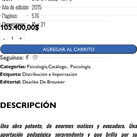
Año de edición:
2015
Paginas:
576
Dimensiones:
15 x 21
105.400,00
$
AGREGAR AL CARRITO
Seguinos:
Categorías:
Psicología,Catálogo
,
Psicología
Etiqueta:
Distribución e Importación
Editorial:
Desclée De Brouwer
DESCRIPCIÓN
Una obra potente, de enormes matices y evocadora. Una
aportación pedagógica sorprendente y que brilla por su