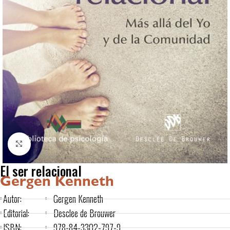
Click to enlarge
El ser relacional
Gergen Kenneth
Autor:
Gergen Kenneth
Editorial:
Desclee de Brouwer
ISBN:
978-84-3302-797-9