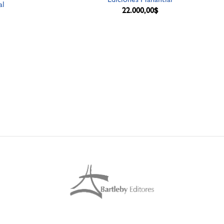
al
22.000,00
$