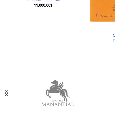
11.000,00
$
C
E