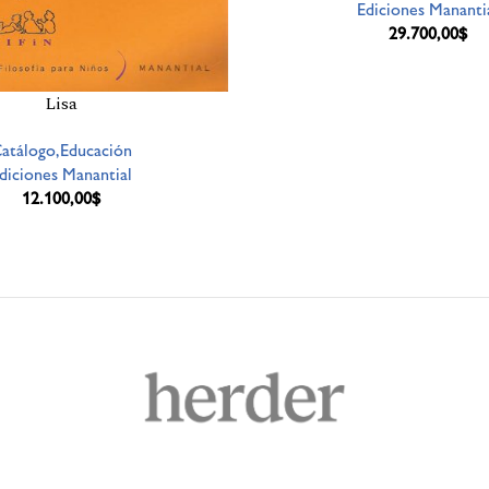
Ediciones Mananti
29.700,00
$
Lisa
atálogo,Educación
diciones Manantial
12.100,00
$