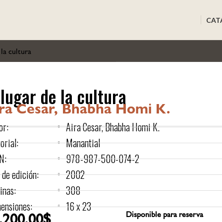
CAT
 la cultura
 lugar de la cultura
ra Cesar, Bhabha Homi K.
or:
Aira Cesar, Bhabha Homi K.
orial:
Manantial
N:
978-987-500-074-2
 de edición:
2002
inas:
308
ensiones:
16 x 23
.200,00
$
Disponible para reserva