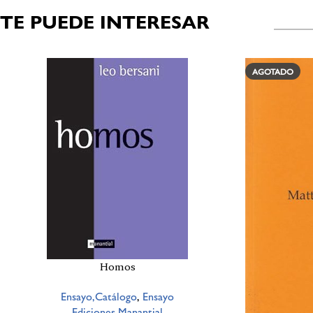
TE PUEDE INTERESAR
Productos relacionados
AGOTADO
Homos
Ensayo,Catálogo
,
Ensayo
Ediciones Manantial