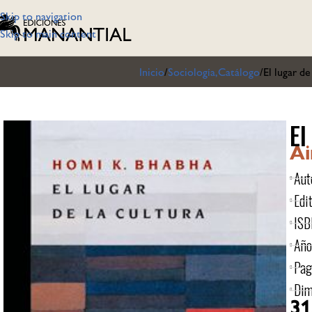
Skip to navigation
Skip to main content
Inicio
Sociología,Catálogo
El lugar de
El
Ai
Aut
Edit
ISB
Año
Pag
Dim
31