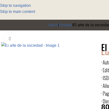
Skip to navigation
Skip to main content
Inicio
Ensayo
El arte de la socieda
Click to enlarge
El
Lu
Aut
Edit
ISB
Año
Pag
Dim
80