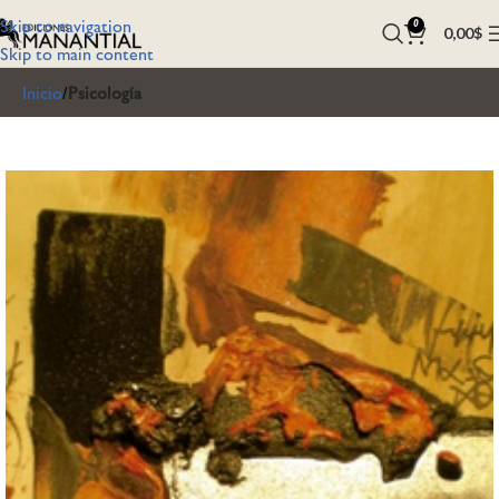
Skip to navigation
0
0,00
$
Skip to main content
Inicio
Psicología