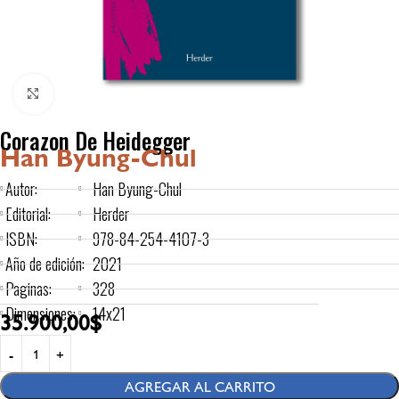
Click to enlarge
Corazon De Heidegger
Han Byung-Chul
Autor:
Han Byung-Chul
Editorial:
Herder
ISBN:
978-84-254-4107-3
Año de edición:
2021
Paginas:
328
Dimensiones:
14x21
35.900,00
$
AGREGAR AL CARRITO