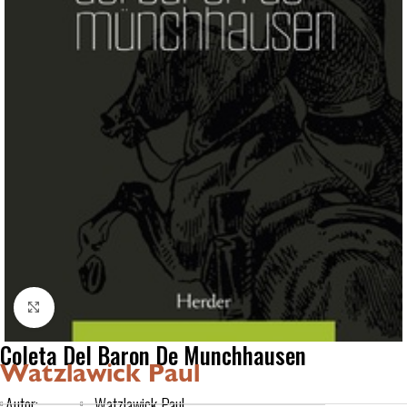
Click to enlarge
Coleta Del Baron De Munchhausen
Watzlawick Paul
Autor:
Watzlawick Paul