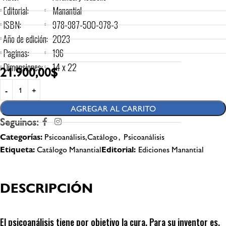
Editorial:
Manantial
ISBN:
978-987-500-978-3
Año de edición:
2023
Paginas:
196
Dimensiones:
14 x 22
21.900,00
$
AGREGAR AL CARRITO
Seguinos:
Categorías:
Psicoanálisis,Catálogo
,
Psicoanálisis
Etiqueta:
Catálogo Manantial
Editorial:
Ediciones Manantial
DESCRIPCIÓN
El psicoanálisis tiene por objetivo la cura. Para su inventor es,