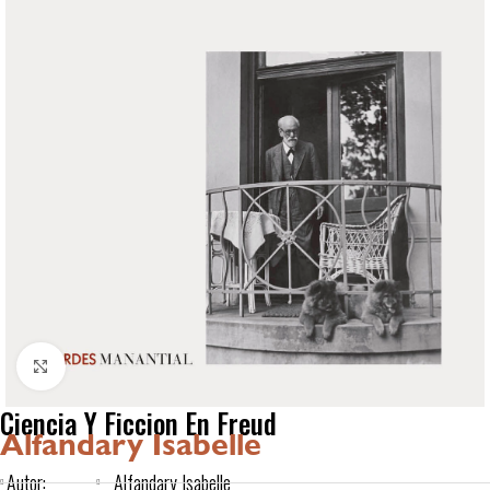
Click to enlarge
Ciencia Y Ficcion En Freud
Alfandary Isabelle
Autor:
Alfandary Isabelle