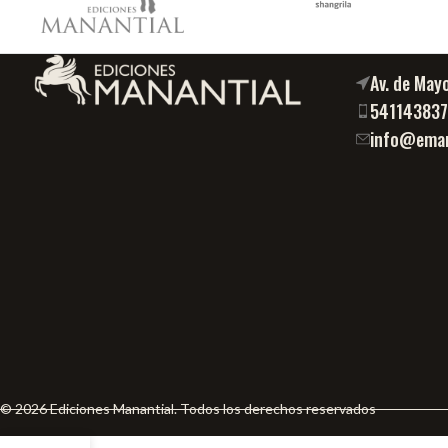
Av. de May
54114383
info@eman
© 2026 Ediciones Manantial. Todos los derechos reservados