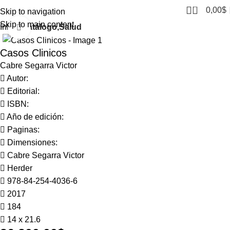
0
0,00
$
Skip to navigation
Skip to main content
Inicio
Catálogo,Salud
Click to enlarge
Casos Clinicos
Cabre Segarra Victor
Autor:
Editorial:
ISBN:
Año de edición:
Paginas:
Dimensiones:
Cabre Segarra Victor
Herder
978-84-254-4036-6
2017
184
14 x 21.6