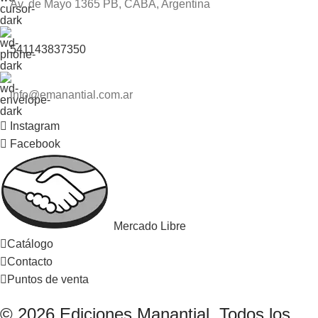
Av. de Mayo 1365 PB, CABA, Argentina
541143837350
info@emanantial.com.ar
Instagram
Facebook
Mercado Libre
Catálogo
Contacto
Puntos de venta
© 2026 Ediciones Manantial. Todos los