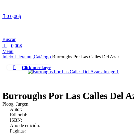
0
0,00
$
Buscar
0,00
$
Menu
Inicio
Literatura,Catálogo
Burroughs Por Las Calles Del Azar
Click to enlarge
Burroughs Por Las Calles Del A
Ploog, Jurgen
Autor:
Editorial:
ISBN:
Año de edición:
Paginas: