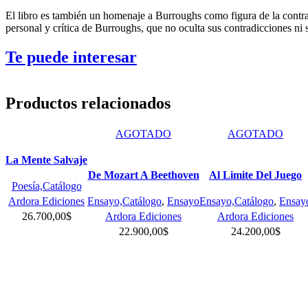
El libro es también un homenaje a Burroughs como figura de la contracu
personal y crítica de Burroughs, que no oculta sus contradicciones ni
Te puede interesar
Productos relacionados
AGOTADO
AGOTADO
La Mente Salvaje
De Mozart A Beethoven
Al Limite Del Juego
Poesía,Catálogo
Ardora Ediciones
Ensayo,Catálogo
,
Ensayo
Ensayo,Catálogo
,
Ensay
26.700,00
$
Ardora Ediciones
Ardora Ediciones
22.900,00
$
24.200,00
$