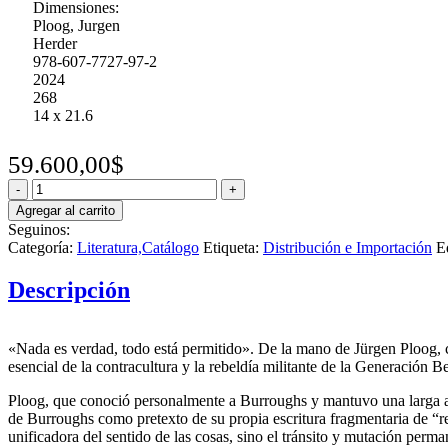
Dimensiones:
Ploog, Jurgen
Herder
978-607-7727-97-2
2024
268
14 x 21.6
59.600,00
$
Burroughs
Por
Agregar al carrito
Las
Seguinos:
Calles
Categoría:
Literatura,Catálogo
Etiqueta:
Distribución e Importación
E
Del
Azar
Descripción
cantidad
«Nada es verdad, todo está permitido». De la mano de Jürgen Ploog, co
esencial de la contracultura y la rebeldía militante de la Generación Be
Ploog, que conoció personalmente a Burroughs y mantuvo una larga ami
de Burroughs como pretexto de su propia escritura fragmentaria de “r
unificadora del sentido de las cosas, sino el tránsito y mutación per