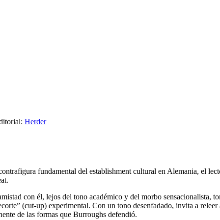
ditorial:
Herder
ntrafigura fundamental del establishment cultural en Alemania, el lecto
at.
stad con él, lejos del tono académico y del morbo sensacionalista, toma
ecorte” (cut-up) experimental. Con un tono desenfadado, invita a releer
manente de las formas que Burroughs defendió.