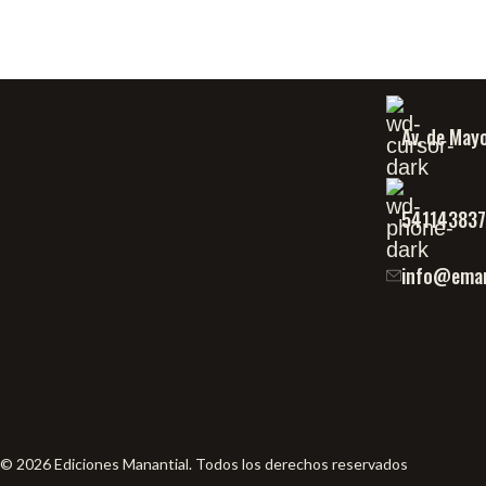
Av. de May
54114383
info@eman
© 2026 Ediciones Manantial. Todos los derechos reservados