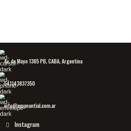
Av. de Mayo 1365 PB, CABA, Argentina
541143837350
info@emanantial.com.ar
Instagram