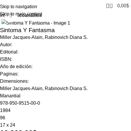
0
0,00
$
Skip to navigation
Skip to main content
Inicio
Psicoanálisis
Click to enlarge
Sintoma Y Fantasma
Miller Jacques-Alain, Rabinovich Diana S.
Autor:
Editorial:
ISBN:
Año de edición:
Paginas:
Dimensiones:
Miller Jacques-Alain, Rabinovich Diana S.
Manantial
978-950-9515-00-0
1984
96
17 x 24