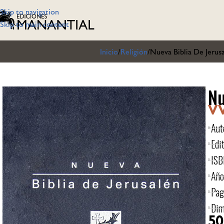
Skip to navigation
Skip to main content
Inicio
Religión
Nueva Biblia De Jerusa
Nu
V
Aut
Edit
ISB
Año
Pag
Dim
50