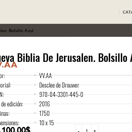
CAT
len. Bolsillo Azul
eva Biblia De Jerusalen. Bolsillo 
V.AA
or:
VV.AA
orial:
Desclee de Brouwer
N:
978-84-3301-445-0
 de edición:
2016
inas:
1750
ensiones:
10 x 15
.100,00
$