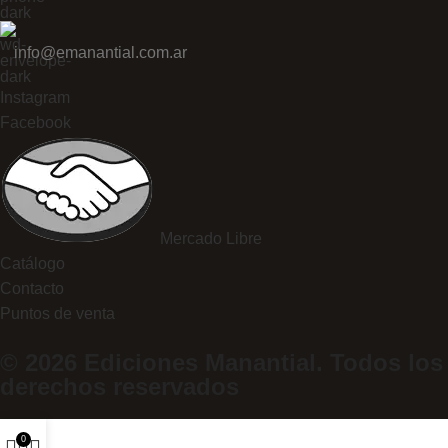
info@emanantial.com.ar
Instagram
Facebook
Mercado Libre
Catálogo
Contacto
Puntos de venta
© 2026 Ediciones Manantial. Todos los
derechos reservados
0