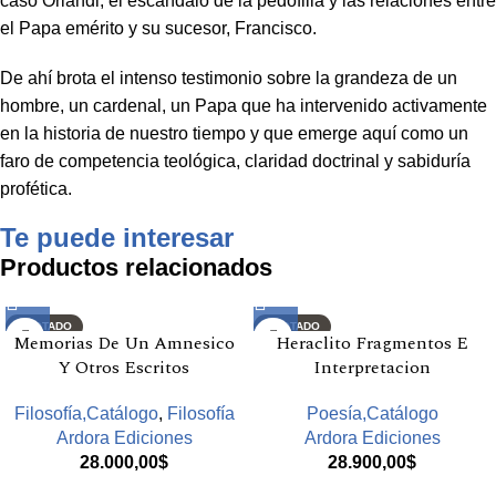
caso Orlandi, el escándalo de la pedofilia y las relaciones entre
el Papa emérito y su sucesor, Francisco.
De ahí brota el intenso testimonio sobre la grandeza de un
hombre, un cardenal, un Papa que ha intervenido activamente
en la historia de nuestro tiempo y que emerge aquí como un
faro de competencia teológica, claridad doctrinal y sabiduría
profética.
Te puede interesar
Productos relacionados
AGOTADO
AGOTADO
Memorias De Un Amnesico
Heraclito Fragmentos E
Y Otros Escritos
Interpretacion
Filosofía,Catálogo
,
Filosofía
Poesía,Catálogo
Ardora Ediciones
Ardora Ediciones
28.000,00
$
28.900,00
$