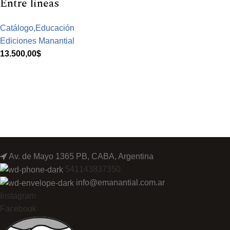
Entre lineas
Catálogo,Educación
Ediciones Manantial
13.500,00
$
Av. de Mayo 1365 PB, CABA, Argentina
541143837350
info@emanantial.com.ar
Instagram
Facebook