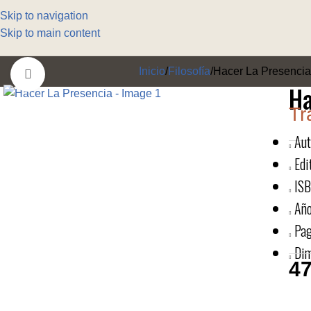
Skip to navigation
Skip to main content
Inicio
Filosofía
Hacer La Presencia
Click to enlarge
Ha
Tr
Aut
Edi
ISB
Año
Pag
Dim
47