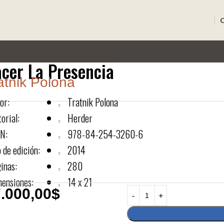
cer La Presencia
atnik Polona
or:
Tratnik Polona
torial:
Herder
N:
978-84-254-3260-6
 de edición:
2014
inas:
280
ensiones:
14 x 21
.000,00
$