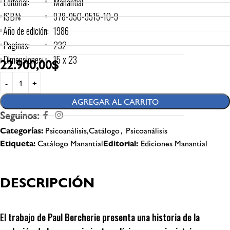
Editorial:
Manantial
ISBN:
978-950-9515-10-9
Año de edición:
1986
Paginas:
232
Dimensiones:
15 x 23
22.900,00
$
AGREGAR AL CARRITO
Seguinos:
Categorías:
Psicoanálisis,Catálogo
,
Psicoanálisis
Etiqueta:
Catálogo Manantial
Editorial:
Ediciones Manantial
DESCRIPCIÓN
El trabajo de Paul Bercherie presenta una historia de la