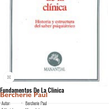
Click to enlarge
Fundamentos De La Clinica
Bercherie Paul
Autor:
Bercherie Paul