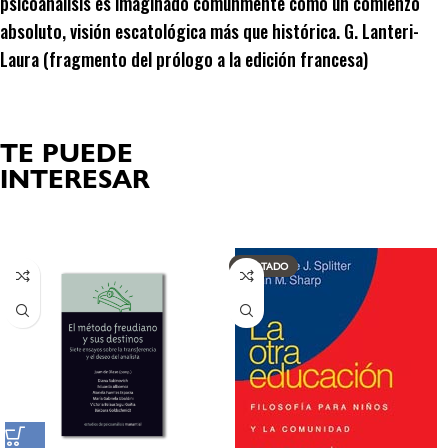
psicoanálisis es imaginado comúnmente como un comienzo
absoluto, visión escatológica más que histórica. G. Lanteri-
Laura (fragmento del prólogo a la edición francesa)
TE PUEDE
INTERESAR
Productos relacionados
AGOTADO